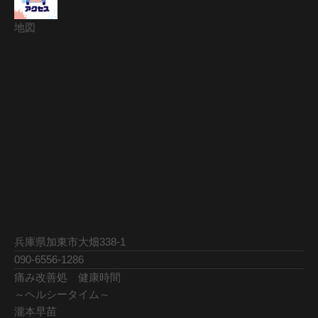
地図
兵庫県加東市大畑338-1
090-6556-1286
痛み改善処 健康時間
～ヘルシータイム～
瀧本早苗