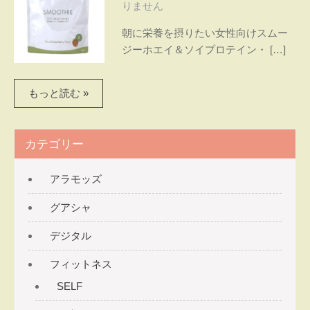
〜ヘ
りません
間で
ル
心と
朝に栄養を摂りたい女性向けスムー
体を
シー
ジーホエイ＆ソイプロテイン・ […]
癒
タ
す。
グア
もっと読む »
イ
シャ
ム〜
とス
トレ
カテゴリー
ッチ
で
アラモッズ
腰・
グアシャ
膝・
肩の
デジタル
痛み
を改
フィットネス
善す
SELF
る
パー