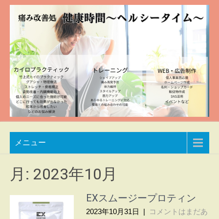
Skip
to
content
痛み
兵庫
メニュー
県加
改善
東市
処
整体
月:
2023年10月
院
健康
自然
EXスムージープロティン
時間
豊か
2023年10月31日
|
コメントはまだあ
な空