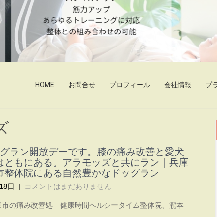
 〜ヘルシータイム〜
癒す。 グアシャとストレッチで 腰・膝・肩の痛みを改善する パー
HOME
お問合せ
プロフィール
会社情報
プ
ズ
ッグラン開放デーです。膝の痛み改善と愛犬
はともにある。アラモッズと共にラン｜兵庫
市整体院にある自然豊かなドッグラン
18日
|
コメントはまだありません
東市の痛み改善処 健康時間ヘルシータイム整体院、瀧本