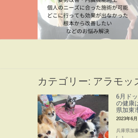
痛み改善処 健康時間
兵庫県加東市整体院 自然豊かな空間で心と体を
く軽やかな体を目指す整体院～
カテゴリー:
アラモッ
6月ド
の健康
県加東
2023年6月
兵庫県加
[…]