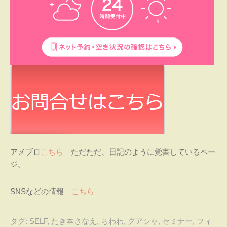
アメブロ
こちら
ただただ、日記のように覚書しているペー
ジ。
SNSなどの情報
こちら
タグ:
SELF
,
たき本さなえ
,
ちわわ
,
グアシャ
,
セミナー
,
フィ