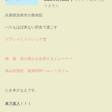
〜ヘ
間で
りません
ル
心と
兵庫県加東市の整体院
体を
シー
癒
タ
バスもほぼ来ない田舎で過ごす
す。
グア
イ
グアシャとストレッチ
で
シャ
ム〜
とス
トレ
ッチ
腰、膝、肩の痛みを改善するトレーナー
で
腰・
痛み改善処 健康時間ヘルシータイム
膝・
肩の
痛み
たき本さなえです。
を改
善す
単刀直入！！！
る
パー