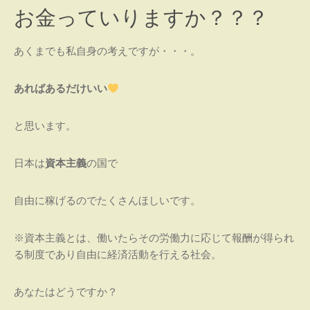
お金っていりますか？？？
ソナ
ルト
レー
あくまでも私自身の考えですが・・・。
ナ
ー
あればあるだけいい
たき
本さ
と思います。
なえ
​～元
日本は
資本主義
の国で
気で
美し
く軽
自由に稼げるのでたくさんほしいです。
やか
な体
※資本主義とは、働いたらその労働力に応じて報酬が得られ
を目
る制度であり自由に経済活動を行える社会。
指す
整体
あなたはどうですか？
院～