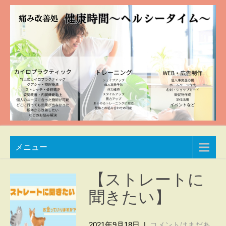
Skip
to
content
痛み
兵庫
メニュー
県加
改善
東市
処
整体
【ストレートに
院
健康
聞きたい】
自然
時間
豊か
な空
2021年9月18日
|
コメントはまだあ