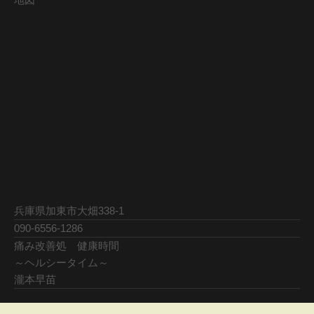
兵庫県加東市大畑338-1
090-6556-1286
痛み改善処 健康時間
～ヘルシータイム～
瀧本早苗