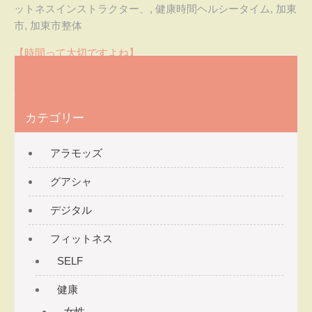
ットネスインストラクター、
,
健康時間ヘルシータイム
,
加東
市
,
加東市整体
投
【時間って大切ですよね】
メロンちゃんの不思議なお話【ただかわいいだけではない！
稿
私の元気の源・チワワ5姉妹アラモードシスターズのお話
ナ
その６】
カテゴリー
ビ
ゲ
アラモッズ
ー
グアシャ
シ
ョ
デジタル
ン
フィットネス
SELF
健康
女性