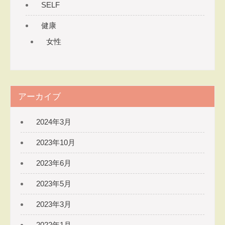
SELF
ソナ
ルト
健康
レー
女性
ナ
ー
たき
本さ
なえ
アーカイブ
​～元
気で
2024年3月
美し
2023年10月
く軽
やか
2023年6月
な体
を目
2023年5月
指す
整体
2023年3月
院～
2022年1月