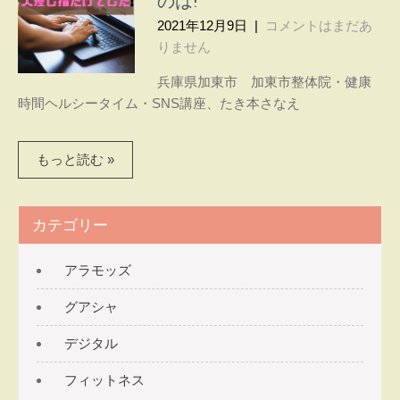
のは!
〜ヘ
間で
2021年12月9日
|
コメントはまだあ
ル
心と
りません
体を
シー
癒
兵庫県加東市 加東市整体院・健康
タ
す。
時間ヘルシータイム・SNS講座、たき本さなえ
グア
イ
シャ
もっと読む »
ム〜
とス
トレ
ッチ
カテゴリー
で
腰・
膝・
アラモッズ
肩の
グアシャ
痛み
を改
デジタル
善す
る
フィットネス
パー