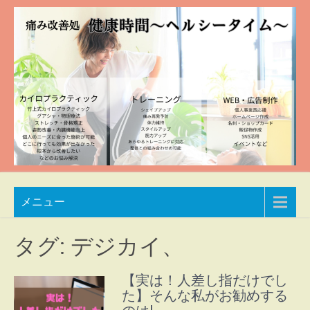
Skip
to
content
痛み
兵庫
メニュー
県加
改善
東市
処
整体
タグ:
デジカイ、
院
健康
自然
【実は！人差し指だけでし
時間
豊か
た】そんな私がお勧めする
な空