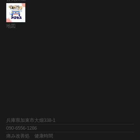
地図
兵庫県加東市大畑338-1
090-6556-1286
痛み改善処 健康時間