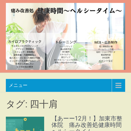
Skip
to
content
痛み
兵庫
メニュー
県加
改善
東市
処
整体
タグ:
四十肩
院
健康
自然
【あーー12月！】加東市整
時間
豊か
体院 痛み改善処健康時間
な空