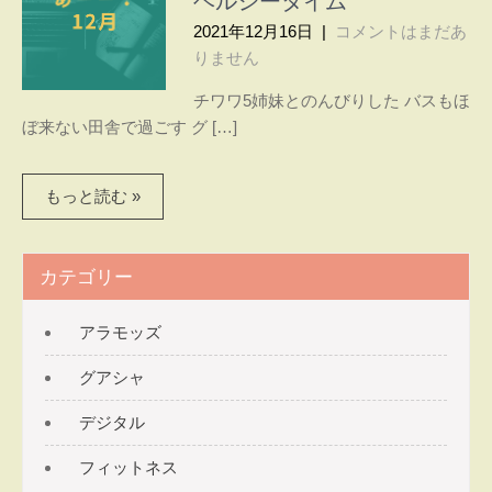
ヘルシータイム
〜ヘ
間で
2021年12月16日
|
コメントはまだあ
ル
心と
りません
体を
シー
癒
チワワ5姉妹とのんびりした バスもほ
タ
す。
ぼ来ない田舎で過ごす グ […]
グア
イ
シャ
もっと読む »
ム〜
とス
トレ
ッチ
カテゴリー
で
腰・
膝・
アラモッズ
肩の
グアシャ
痛み
を改
デジタル
善す
る
フィットネス
パー