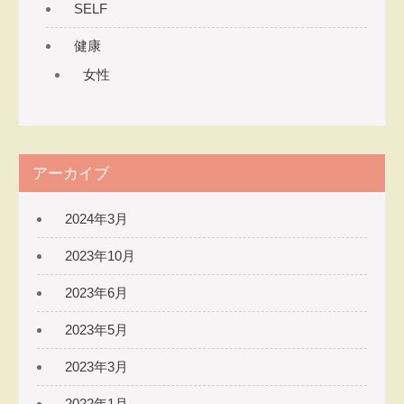
SELF
ソナ
ルト
健康
レー
女性
ナ
ー
たき
本さ
なえ
アーカイブ
​～元
気で
2024年3月
美し
2023年10月
く軽
やか
2023年6月
な体
を目
2023年5月
指す
整体
2023年3月
院～
2022年1月