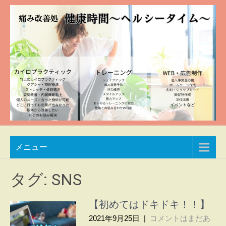
Skip
to
content
痛み
兵庫
メニュー
県加
改善
東市
処
整体
タグ:
SNS
院
健康
自然
【初めてはドキドキ！！】
時間
豊か
2021年9月25日
|
コメントはまだあ
な空