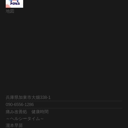
地図
兵庫県加東市大畑338-1
090-6556-1286
痛み改善処 健康時間
～ヘルシータイム～
瀧本早苗