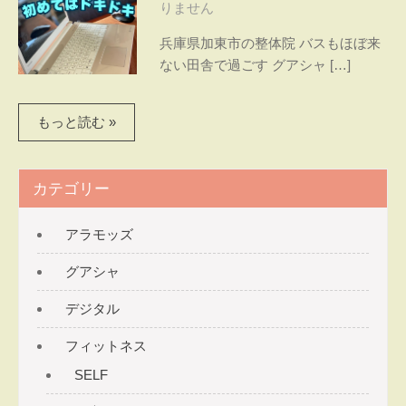
〜ヘ
りません
間で
ル
心と
兵庫県加東市の整体院 バスもほぼ来
体を
シー
ない田舎で過ごす グアシャ […]
癒
タ
す。
グア
もっと読む »
イ
シャ
ム〜
とス
トレ
カテゴリー
ッチ
で
アラモッズ
腰・
グアシャ
膝・
肩の
デジタル
痛み
を改
フィットネス
善す
SELF
る
パー