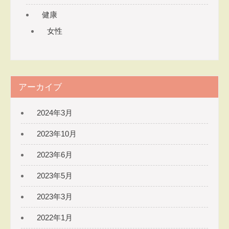
ソナ
健康
ルト
女性
レー
ナ
ー
たき
本さ
アーカイブ
なえ
​～元
2024年3月
気で
美し
2023年10月
く軽
2023年6月
やか
な体
2023年5月
を目
指す
2023年3月
整体
2022年1月
院～