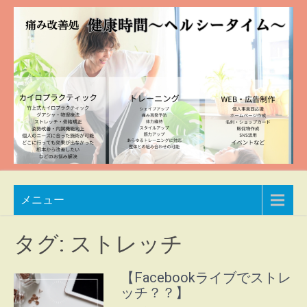
Skip
to
content
痛み
兵庫
メニュー
県加
改善
東市
処
整体
タグ:
ストレッチ
院
健康
自然
【Facebookライブでストレ
時間
豊か
ッチ？？】
な空