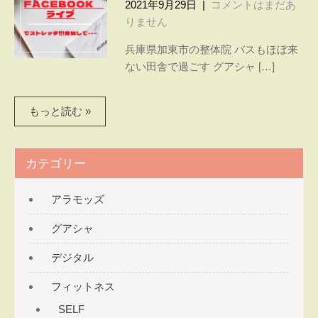
〜ヘ
2021年9月29日
|
コメントはまだあ
間で
りません
ル
心と
体を
兵庫県加東市の整体院 バスもほぼ来
シー
癒
ない田舎で過ごす グアシャ […]
タ
す。
グア
イ
もっと読む »
シャ
ム〜
とス
トレ
カテゴリー
ッチ
で
腰・
アラモッズ
膝・
グアシャ
肩の
痛み
デジタル
を改
善す
フィットネス
る
SELF
パー