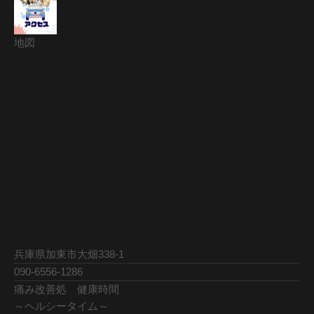
地図
兵庫県加東市大畑338-1
090-6556-1286
痛み改善処 健康時間
～ヘルシータイム～