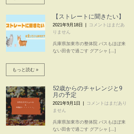
ソナ
ルト
【ストレートに聞きたい】
レー
2021年9月18日
|
コメントはまだあ
ナ
りません
ー
たき
兵庫県加東市の整体院 バスもほぼ来
本さ
ない田舎で過ごす グアシャ […]
なえ
​～元
もっと読む »
気で
美し
く軽
52歳からのチャレンジと9
やか
月の予定
な体
2021年9月1日
|
コメントはまだあり
を目
ません
指す
整体
兵庫県加東市の整体院 バスもほぼ来
院～
ない田舎で過ごす グアシャ […]