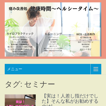
Skip
to
content
痛み
兵庫
メニュー
県加
改善
東市
処
整体
タグ:
セミナー
院
健康
自然
【実は！人差し指だけでし
時間
豊か
た】そんな私がお勧めする
な空