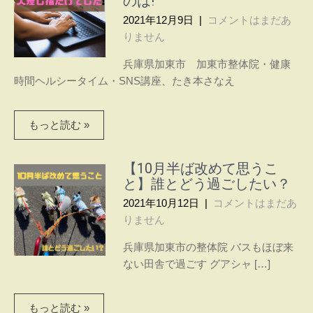
のは!
〜ヘ
間で
2021年12月9日
|
コメントはまだあ
ル
心と
りません
体を
シー
癒
兵庫県加東市 加東市整体院・健康
タ
す。
時間ヘルシータイム・SNS講座、たき本さなえ
グア
イ
シャ
もっと読む »
ム〜
とス
トレ
ッチ
【10月半ば改めて思うこ
で
と】誰とどう過ごしたい？
腰・
2021年10月12日
|
コメントはまだあ
膝・
りません
肩の
痛み
兵庫県加東市の整体院 バスもほぼ来
を改
ない田舎で過ごす グアシャ […]
善す
る
もっと読む »
パー