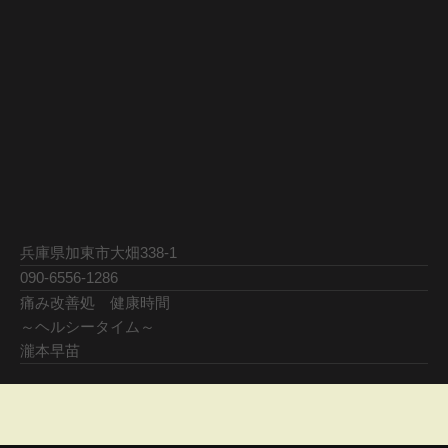
兵庫県加東市大畑338-1
090-6556-1286
痛み改善処 健康時間
～ヘルシータイム～
瀧本早苗